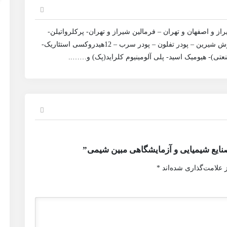
راز و اصفهان و تهران – فرمالین شیراز و تهران- پرکلرواتیلن-
روغن کرچک پرک هیدروژن شده(HCO)- سود پرک- جوش شیرین – پودر تفلون – پودر سرب – 12هیدروکسی استئاریک-
تی)- هیومیک اسید- پلی آلومینیوم کلراید(پک) و……..
نایع شیمیایی و آزمایشگاهی مبین شیمی”
 علامت‌گذاری شده‌اند
*