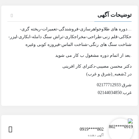
توضیحات آگهی
…دوره های طلاوجواهرسازی-فروشندگی-تعمیرات-ریخته گری-
حکاکی-قلم زنی-طراحی-مخراجکاری-تراش سنگ دامله-ابکاری-لیزر-
شناخت سنگ های رنگی-شناخت الماس-فیروزه کوبی وغیره
.بعد از اتمام دوره مشغول ب کار می شوید
دکتر محسن مصیبی-دکترای کار افرینی
در 2شعبه_(شرق و غرب)
شرق:02177712933
غرب:02144034850
0919****802
آگهی دهنده