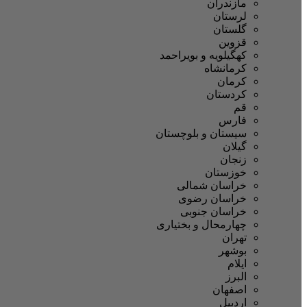
مازندران
لرستان
گلستان
قزوین
کهگیلویه و بویراحمد
کرمانشاه
کرمان
کردستان
قم
فارس
سیستان و بلوچستان
گیلان
زنجان
خوزستان
خراسان شمالی
خراسان رضوی
خراسان جنوبی
چهارمحال و بختیاری
تهران
بوشهر
ایلام
البرز
اصفهان
اردبیل