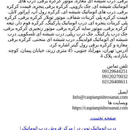
رب شیشه ای مغازه, موتور کرکره برقی, درب های
 شیشه ای, جک بازویی, کرکره برقی پنجره, قیمت کرکره
ب های اتوماتیک شیشه ای, کرکره رول آپ, اپراتور لابل,
ره پلی کربنات شفاف, موتور توبلار کرکره برقی, کرکره
ات پنجره ای, درب اتوماتیک پارکینگ, کرکره فوم دار, تیغه
قی, موتور ساید کرکره برقی, موتور زنجیری کرکره برقی,
پارکینگ, جک درب ریلی, درب شیشه ای تلسکوپی, درب
 اتوماتیک فولدینگ, درب شیشه ای منحنی, کرکره برقی
کرکره برقی رول گیتر اشاره کرد.
آدرس: تهران، مهرآباد جنوبی، 45 متری زرند، خیابان پیمان، کوچه
پلاک 4
اس
0912
0912
0212
Info@caspianpishros
ها
https://caspianpishro
حه نخست
ب اتوماتیک نوین در | مرکز فروش درب اتوماتیک |