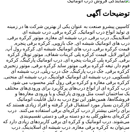
ات آگهی
یشرو صنعت به عنوان یکی از بهترین شرکت ها در زمینه
انواع درب اتوماتیک, کرکره برقی, درب شیشه ای
گ, درب برقی, درب شیشه ای مغازه, موتور کرکره برقی,
اتوماتیک شیشه ای, جک بازویی, کرکره برقی پنجره,
کره برقی, درب های اتوماتیک شیشه ای, کرکره رول آپ,
لابل, قیمت کرکره پلی کربنات شفاف, موتور توبلار کرکره
کره پلی کربنات پنجره ای, درب اتوماتیک پارکینگ, کرکره
 تیغه کرکره برقی, موتور ساید کرکره برقی, موتور زنجیری
رقی, جک درب پارکینگ, جک درب ریلی, درب شیشه ای
, درب شیشه ای اتوماتیک فولدینگ, درب شیشه ای منحنی,
رقی مغازه و کرکره برقی رول گیتر محسوب می شود.
ه‌ ای از انواع درب‌های پرکاربرد برای ورودی‌های مختلف
ان است مثل ورودی پارکینگ و یا ورودی مغازه‌ها و
‌ها، همین‌طور این نوع درب به دلیل قابلیت اتوماتیک
بسیار مورد استقبال قرار گرفته و افراد زیادی هستند که
تی بیشتر از درب کرکر‌ه‌ای برقی استفاده می‌کنند. درب
 به‌طورکلی به دو دسته برقی و دستی تقسیم‌بندی
 درب اتوماتیک و کرکره‌ ای برقی کاربردهای زیادی دارد که
به کرکره‌ برقی مغازه, درب شیشه ای اسلایدینگ, درب