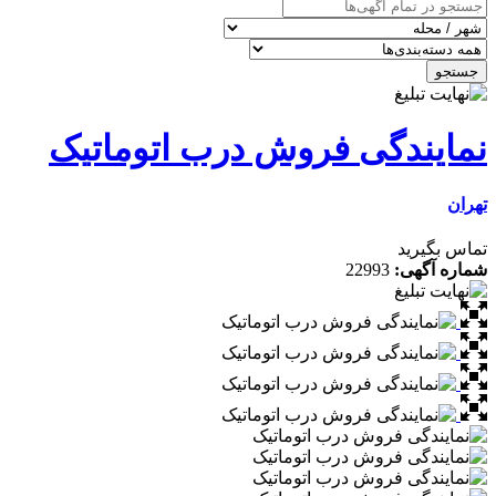
ندگی فروش درب اتوماتیک
رید
گهی:
22993