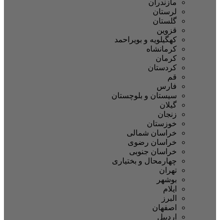
مازندران
لرستان
گلستان
قزوین
کهگیلویه و بویراحمد
کرمانشاه
کرمان
کردستان
قم
فارس
سیستان و بلوچستان
گیلان
زنجان
خوزستان
خراسان شمالی
خراسان رضوی
خراسان جنوبی
چهارمحال و بختیاری
تهران
بوشهر
ایلام
البرز
اصفهان
اردبیل