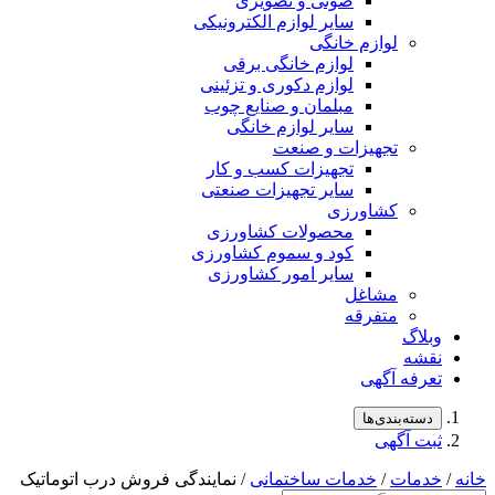
صوتی و تصویری
سایر لوازم الکترونیکی
لوازم خانگی
لوازم خانگی برقی
لوازم دکوری و تزئینی
مبلمان و صنایع چوب
سایر لوازم خانگی
تجهیزات و صنعت
تجهیزات کسب و کار
سایر تجهیزات صنعتی
کشاورزی
محصولات کشاورزی
کود و سموم کشاورزی
سایر امور کشاورزی
مشاغل
متفرقه
لاگ
شه
رفه آگهی
سته‌بندی‌ها
ت آگهی
مات
/
خدمات ساختمانی
/ نمایندگی فروش درب اتوماتیک