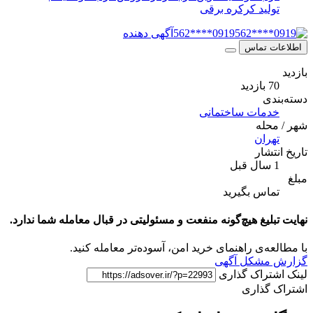
لید کرکره برقی
0919****562
آگهی دهنده
 تماس
ید
ی
مات ساختمانی
له
ران
شار
اس بگیرید
لیغ هیچ‌گونه منفعت و مسئولیتی در قبال معامله شما ندارد.
ه‌ی راهنمای خرید امن، آسوده‌تر معامله کنید.
مشکل آگهی
تراک گذاری
گذاری