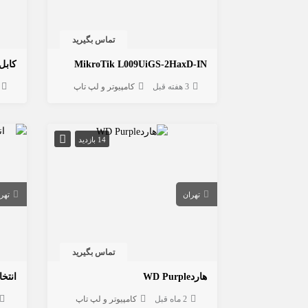
تماس بگیرید
MikroTik L009UiGS-2HaxD-IN
کابل
3 هفته قبل
کامپیوتر و لپ تاپ
14 بازدید
تهران
تهر
تماس بگیرید
هاردWD Purple
2 ماه قبل
کامپیوتر و لپ تاپ