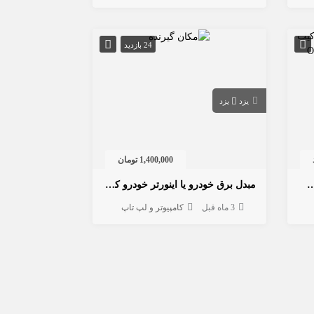
24 بازدید
یزد
یزد
1,400,000 تومان
با QNAP؛ ترکیب NAS با Google Drive و OneDrive
مبدل برق خودرو یا اینورتر خودرو کاردینال
3 ماه قبل
کامپیوتر و لپ تاپ