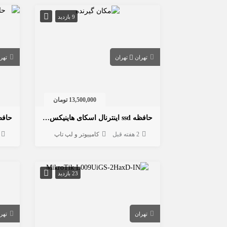
9 بازدید
تهران
تهران
تهر
13,500,000 تومان
حافظه ssd اینترنال اسکای هاینیکس 512 گیگابایت nvme m.2
2 هفته قبل
کامپیوتر و لپ تاپ
23 بازدید
تهران
تهر