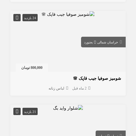
24 بازدید
خراسان شمالی
بجنورد
800,000 تومان
شومیز صوفیا جیب قاپک 🌸
2 ماه قبل
لباس زنانه
21 بازدید
تهران
تهران