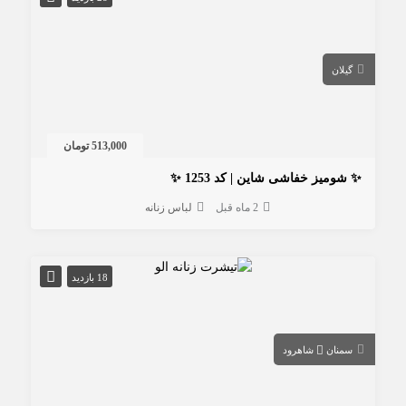
گیلان
513,000 تومان
✨ شومیز خفاشی شاین | کد 1253 ✨
2 ماه قبل
لباس زنانه
18 بازدید
سمنان
شاهرود