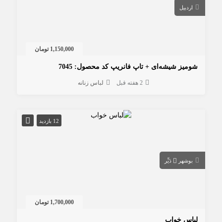
اردبیل
1,150,000 تومان
شومیز شیشه‌ای + تاپ فانریپ کد محصول: 7045
2 هفته قبل
لباس زنانه
12 بازدید
بوشهر
دَیِّر
1,700,000 تومان
لباس خواب