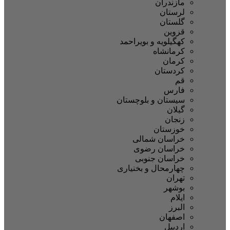
مازندران
لرستان
گلستان
قزوین
کهگیلویه و بویراحمد
کرمانشاه
کرمان
کردستان
قم
فارس
سیستان و بلوچستان
گیلان
زنجان
خوزستان
خراسان شمالی
خراسان رضوی
خراسان جنوبی
چهارمحال و بختیاری
تهران
بوشهر
ایلام
البرز
اصفهان
اردبیل