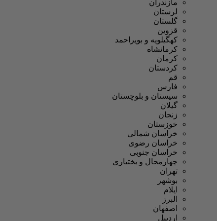
مازندران
لرستان
گلستان
قزوین
کهگیلویه و بویراحمد
کرمانشاه
کرمان
کردستان
قم
فارس
سیستان و بلوچستان
گیلان
زنجان
خوزستان
خراسان شمالی
خراسان رضوی
خراسان جنوبی
چهارمحال و بختیاری
تهران
بوشهر
ایلام
البرز
اصفهان
اردبیل