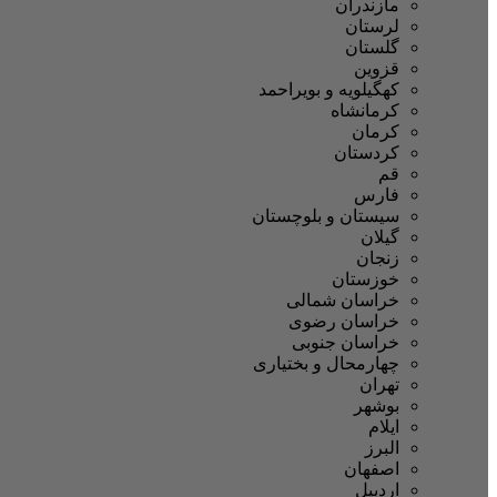
مازندران
لرستان
گلستان
قزوین
کهگیلویه و بویراحمد
کرمانشاه
کرمان
کردستان
قم
فارس
سیستان و بلوچستان
گیلان
زنجان
خوزستان
خراسان شمالی
خراسان رضوی
خراسان جنوبی
چهارمحال و بختیاری
تهران
بوشهر
ایلام
البرز
اصفهان
اردبیل