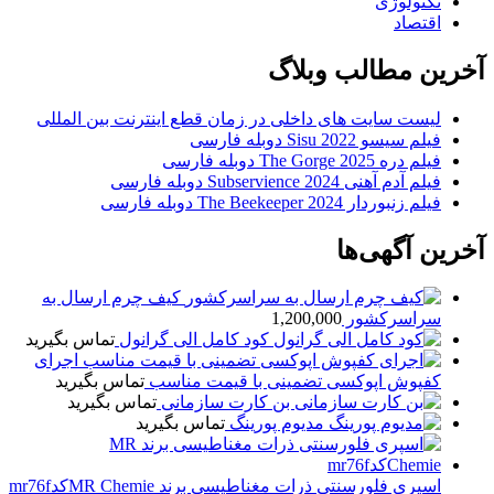
نولوژی
تصاد
 مطالب وبلاگ
ست سایت های داخلی در زمان قطع اینترنت بین المللی
سیسو 2022 Sisu دوبله فارسی
ه The Gorge 2025 دوبله فارسی
دم آهنی Subservience 2024 دوبله فارسی
نبوردار The Beekeeper 2024 دوبله فارسی
آگهی‌ها
کیف چرم ارسال به
اسرکشور
1,200,000
کود کامل الی گرانول
تماس بگیرید
اجرای
پوش اپوکسی تضمینی با قیمت مناسب
تماس بگیرید
بن کارت سازمانی
تماس بگیرید
مدیوم پورینگ
تماس بگیرید
ری فلورسنتی ذرات مغناطیسی برند MR Chemieکدmr76f