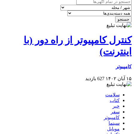
 کامپیوتر از راه دور (با
رنت)
627 بازدید
امت
اب
ر
ر
مپیوتر
نما
بایل