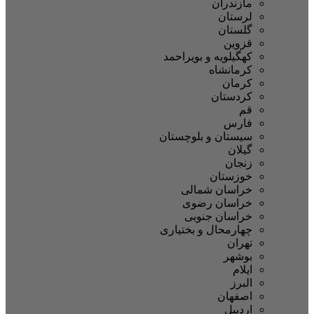
مازندران
لرستان
گلستان
قزوین
کهگیلویه و بویراحمد
کرمانشاه
کرمان
کردستان
قم
فارس
سیستان و بلوچستان
گیلان
زنجان
خوزستان
خراسان شمالی
خراسان رضوی
خراسان جنوبی
چهارمحال و بختیاری
تهران
بوشهر
ایلام
البرز
اصفهان
اردبیل