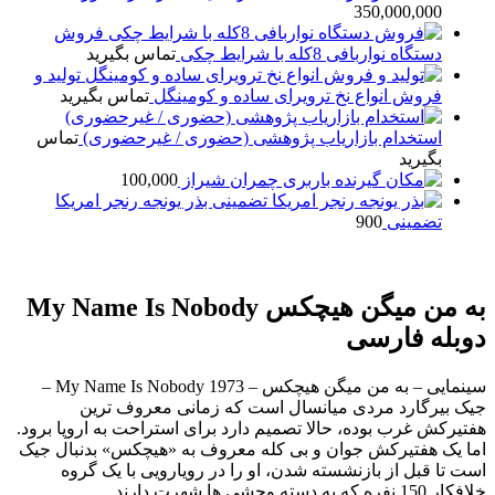
350,000,000
فروش
دستگاه نواربافی 8کله با شرایط چکی
تماس بگیرید
تولید و
فروش انواع نخ ترویرای ساده و کومینگل
تماس بگیرید
استخدام بازاریاب پژوهشی (حضوری / غیرحضوری)
تماس
بگیرید
باربری چمران شیراز
100,000
بذر یونجه رنجر امریکا
تضمینی
900
به من میگن هیچکس My Name Is Nobody
دوبله فارسی
سینمایی – به من میگن هیچکس – My Name Is Nobody 1973 –
جیک بیرگارد مردی میانسال است که زمانی معروف ترین
هفتیرکش غرب بوده، حالا تصمیم دارد برای استراحت به اروپا برود.
اما یک هفتیرکش جوان و بی کله معروف به «هیچکس» بدنبال جیک
است تا قبل از بازنشسته شدن، او را در رویارویی با یک گروه
خلافکار 150 نفره که به دسته وحشی ها شهرت دارند