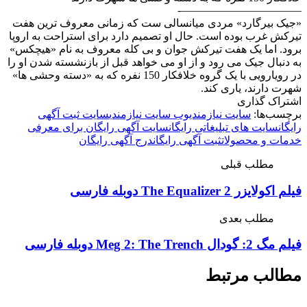
———————————-
«جیک بیرگارد» مردی میانسالی ست که زمانی معروف ترین هفت
تیرکش غرب بوده است. حال او تصمیم دارد برای استراحت به اروپا
برود. اما یک هفت تیرکش جوان و بی کله معروف به نام «هیچکس»
به دنبال جیک می رود و از او می خواهد قبل از بازنشسته شدن او را
در رویارویی با یک گروه خلافکار 150 نفره که به «دسته وحشی ها»
شهرت دارند، یاری کند.
اشتراک گذاری
برچسب‌ها:
سایت نیازمندی
وب سایت نیازمندی
سایت ثبت آگهی
رایگان
سایت های تبلیغاتی رایگان
سایت آگهی رایگان برای معرفی
خدمات و محصولات
ثبت آگهی رایگان
درج آگهی رایگان
مطلب قبلی
فیلم اکولایزر 2 The Equalizer دوبله فارسی
مطلب بعدی
فیلم مگ 2: گودال Meg 2: The Trench دوبله فارسی
مطالب مرتبط