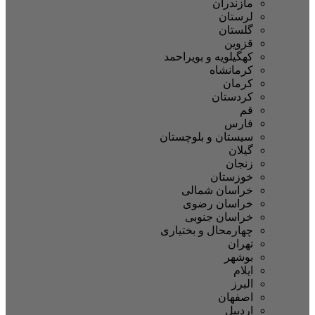
مازندران
لرستان
گلستان
قزوین
کهگیلویه و بویراحمد
کرمانشاه
کرمان
کردستان
قم
فارس
سیستان و بلوچستان
گیلان
زنجان
خوزستان
خراسان شمالی
خراسان رضوی
خراسان جنوبی
چهارمحال و بختیاری
تهران
بوشهر
ایلام
البرز
اصفهان
اردبیل