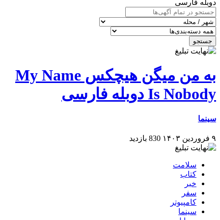
دوبله فارسی
جستجو
به من میگن هیچکس My Name
Is Nobody دوبله فارسی
سینما
۹ فروردین ۱۴۰۳
830 بازدید
سلامت
کتاب
خبر
سفر
کامپیوتر
سینما