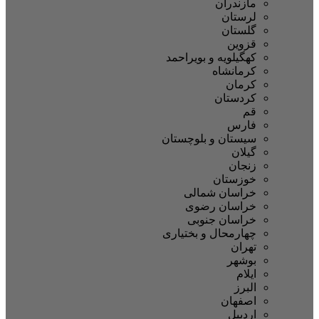
مازندران
لرستان
گلستان
قزوین
کهگیلویه و بویراحمد
کرمانشاه
کرمان
کردستان
قم
فارس
سیستان و بلوچستان
گیلان
زنجان
خوزستان
خراسان شمالی
خراسان رضوی
خراسان جنوبی
چهارمحال و بختیاری
تهران
بوشهر
ایلام
البرز
اصفهان
اردبیل