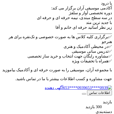
با درود
آکادمی موسیقی آران برگزار‌ می کند:
دوره تخصصی آواز و سلفژ
در سه سطح مبتدی، نیمه حرفه ای و حرفه ای
با جدید ترین متد
زیر نظر اساتید حرفه ای خانم و آقا
_________________
✅️برگزاری کلیه کلاس ها به صورت خصوصی و تک‌نفره برای هر
هنرجو
✅️در محیطی آکادمیک و هنری
✅️تدریس مبانی موسیقی
✅️مشاوره رایگان جهت انتخاب و خرید ساز تخصصی
✅️همراه با تخفیفات ویژه
با مجموعه آران، موسیقی را به صورت حرفه ای و آکادمیک بیاموزید
جهت مشاوره و کسب اطلاعات بیشتر با ما در تماس باشید.
0939****653
آگهی دهنده
اطلاعات تماس
بازدید
300 بازدید
دسته‌بندی