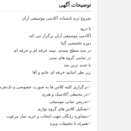
توضیحات آگهی
شروع ترم تابستانه آکادمی موسیقی آران️️
با درود
آکادمی موسیقی آران برگزار‌ می کند:
دوره تخصصی گیتا
در سه سطح مبتدی، نیمه حرفه ای و حرفه ای
در تمامی گروه های سنی
با جدید ترین متد
زیر نظر اساتید حرفه ای خانم و آقا
_________________
✅️برگزاری کلیه کلاس ها به صورت خصوصی و تک‌نفره 
✅️در محیطی آکادمیک و هنری
✅️تدریس مبانی موسیقی
✅️تشکیل کلاس های گروه نوازی
✅️مشاوره رایگان جهت انتخاب و خرید ساز مرغوب
✅️همراه با تخفیفات ویژه