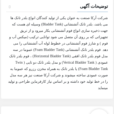
توضیحات آگهی
شرکت آرکا صنعت به عنوان یکی از تولید کنندگان انواع بلدر تانک ها
می باشد، بلدر تانک آتشنشانی (Bladder Tank) وسیله ای هست که
جهت ذخیره سازی انواع فوم آتشنشانی بکار میرود و از تریق
تجهیزاتی که بر روی آن متصل می شود توانایی ترکیب (میکس آب و
فوم ) و شارژ فوم آتشنشانی در خطوط لوله آب آتشنشانی را می
دهد. فوم بلدر تانک آتشنشانی (Foam Bladder Tank) عموما در سه
مدل فوم بلدر تانک افقی (Horizontal Bladder Tank) ، فوم بلدر تانک
عمودی ( Vertical Bladder Tank) و مدل بلدر تانک دو تایی ( Twin
Foam Bladder Tank) یا بلدر تانک به همراه مخزن رزرو که عموما به
صورت عمودی ساخته میشوند و شرکت آرکا صنعت نیز هر سه مدل
را در خط تولبد خود داشته و بر اساس نیاز کارفرماین طراحی و تولید
مینماید