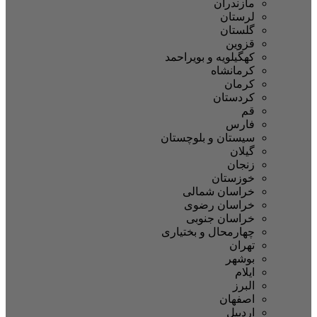
مازندران
لرستان
گلستان
قزوین
کهگیلویه و بویراحمد
کرمانشاه
کرمان
کردستان
قم
فارس
سیستان و بلوچستان
گیلان
زنجان
خوزستان
خراسان شمالی
خراسان رضوی
خراسان جنوبی
چهارمحال و بختیاری
تهران
بوشهر
ایلام
البرز
اصفهان
اردبیل