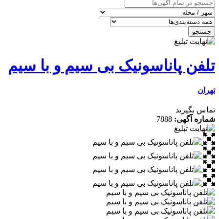
 پاناسونیک بی سیم و با سیم
رید
گهی:
7888