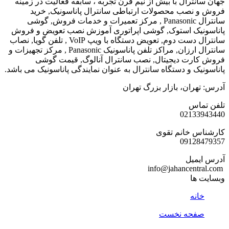
ترال با بیش از نیم قرن تجربه ، سابقه فعالیت در زمینه
نصب محصولات ارتباطی سانترال پاناسونیک, خرید
سانترال Panasonic , مرکز تعمیرات و خدمات فروش, گوشی
یک استوک, گوشی اپراتوری آموزش نصب تعویض و فروش
سانترال دست دوم, تعویض دستگاه با ویپ VoIP , تلفن گویا, نصاب
سانترال ارزان, مراکز تلفن پاناسونیک Panasonic , مرکز تجهیزات و
رت دیجیتال, نصب سانترال آنالوگ, قیمت گوشی
ک و دستگاه سانترال به عنوان نمایندگی پاناسونیک می باشد.
ران، بازار بزرگ تهران
اس
0213
 خانم تقوی
0912
میل
ها
نه
حه نخست