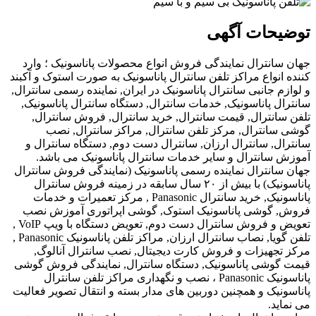
ات آگهی
ترال نمایندگی فروش انواع محصولات پاناسونیک ؛ وارد
واع مراکز تلفن سانترال پاناسونیک به صورت استوک و آکبند
جانبی سانترال پاناسونیک در ایران, نماینده رسمی سانترال,
پاناسونیک, خدمات سانترال, دستگاه سانترال پاناسونیک,
ترال, قیمت سانترال, خرید سانترال, فروش سانترال,
ترال, مرکز تلفن سانترال, مراکز سانترال, نصب
 سانترال ارزان, سانترال دست دوم, دستگاه سانترال و
نترال و سایر خدمات سانترال پاناسونیک می باشد.
ترال نماینده رسمی پاناسونیک (نمایندگی فروش سانترال
پاناسونیک) با بیش از ۲۰ سال سابقه در زمینه فروش سانترال
پاناسونیک, خرید سانترال Panasonic , مرکز تعمیرات و خدمات
وشی پاناسونیک استوک, گوشی اپراتوری آموزش نصب
تعویض و فروش سانترال دست دوم, تعویض دستگاه با ویپ VoIP ,
تلفن گویا, نصاب سانترال ارزان, مراکز تلفن پاناسونیک Panasonic ,
یزات و فروش کارت دیجیتال, نصب سانترال آنالوگ,
شی پاناسونیک, دستگاه سانترال, نمایندگی فروش گوشی
پاناسونیک Panasonic ، نصب و نگهداری مراکز تلفن سانترال
ک و همچنین دوربین های مدار بسته و انتقال تصویر فعالیت
.