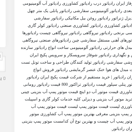
انت خرید و قیمت شوفاژ ایران رادیاتور درب رادیاتور کشاورزی رادیاتور آب آلومینیومی
 بعدی رادیاتور آلومینیومی سفارشی رادیاتور پانلی یک متر چهل
 دیزل ژنراتور رادیاتور روغن بیل مکانیکی رادیاتور سفارشی
 رادیاتور کشاورزی رادیاتور کشاورزی صنعتی رادیاتور کولر گازی
 مسی برنجی رادیاتور نیروگاهی رادیاتور نیروگاهی چیست رادیاتورها
تورهای آهنی مستقل سفارشی چین رادیاتورهای صنعتی نیروگاهی
دل های حرارتی رادیاتور آلومینیومی ساخت انواع رادیاتور سازنده
و نگهداری رادیاتور شوفاژ سرویسکار و سرویس پکیج ایران
وشی سفارشی رادیاتور تولید کنندگان طراحی و ساخت تونل تست
مبدل های هوا خنک عنصر گرمایشی رادیاتور فروش انواع
ن رادیاتور | خرید مستقیم از شرکت قیمت پکیج ایران رادیاتور
ا
قیمت پمپ آب بنزینی 3 اینچ قیمت رادیاتور قیمت رادیاتور پنلی سیلور قیمت رادیاتور تراکتور 800 قیمت رادیاتور رومانی
ورزی قیمت موتور آب دو اینچ قیمت موتور پمپ آب بنزینی چینی
ید موتور آب بنزینی و دیزلی کلیه خدمات کولر گازی و اسپیلت
 آب کشاورزی لیست قیمت موتور پمپ لیست قیمت موتور پمپ آب
ر پمپ بنزینی معرفی بهترین موتور پمپ آب کشاورزی موتور
تور پمپ آب چیست و بهترین نوع آن کدامست موتور پمپ بنزینی
ن رادیاتور.