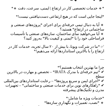
*🔹 خدمات تخصصی کار در ارتفاع | ایمنی، سرعت، دقت 🔹*
*اینجا جایی است که در هیچ ارتفاعی دست‌نیافتنی نیست!*
🔹 آیا به دنبال تیمی حرفه‌ای برای اجرای *پروژه‌های صنعتی و
ساختمانی در ارتفاع* هستید؟
🔹 آیا می‌خواهید نمای ساختمان، سازه‌های صنعتی یا تأسیسات
فراساحلی خود را با *ایمنی و کیفیت بالا* به‌روز کنید؟
✅ *ما در شرکت ویونا، با بیش از ۲۰ سال تجربه، خدمات کار در
ارتفاع را با بالاترین استانداردها ارائه می‌دهیم!*
—
چرا ما بهترین انتخاب هستیم؟*
✔ *تیم حرفه‌ای با مدرک IRATA* – تخصص و مهارت در بالاترین
سطح
✔ *اجرای ایمن و سریع پروژه‌ها* – رعایت استانداردهای بین‌المللی
✔ *راهکارهای نوین برای خدمات صنعتی و ساختمانی* – تجهیزات
مدرن و تکنیک‌های پیشرفته
*خدمات ویژه ما شامل:*
🔹 *نصب، تعمیرات و نگهداری سازه‌ها*