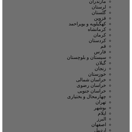
مازندران
لرستان
گلستان
قزوین
کهگیلویه و بویراحمد
کرمانشاه
کرمان
کردستان
قم
فارس
سیستان و بلوچستان
گیلان
زنجان
خوزستان
خراسان شمالی
خراسان رضوی
خراسان جنوبی
چهارمحال و بختیاری
تهران
بوشهر
ایلام
البرز
اصفهان
اردبیل