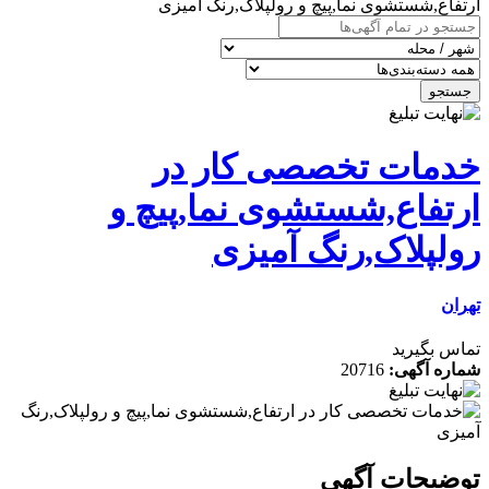
ارتفاع,شستشوی نما,پیچ و رولپلاک,رنگ آمیزی
جستجو
خدمات تخصصی کار در
ارتفاع,شستشوی نما,پیچ و
رولپلاک,رنگ آمیزی
تهران
تماس بگیرید
شماره آگهی:
20716
توضیحات آگهی