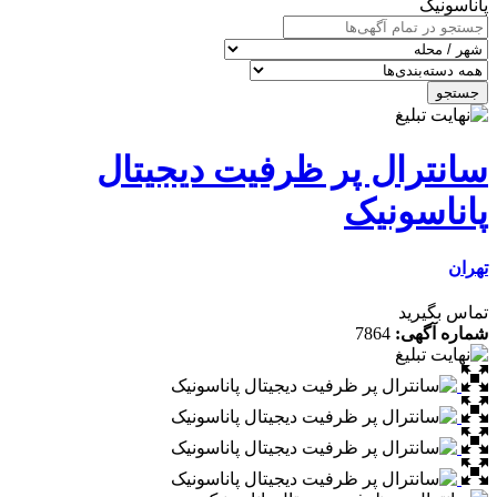
ک
رال پر ظرفیت دیجیتال
سونیک
رید
گهی:
7864