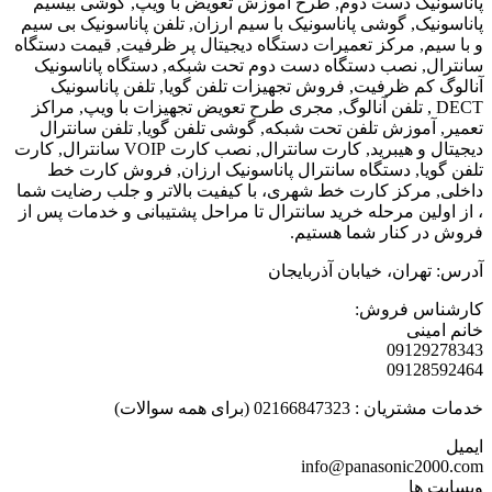
یک دست دوم, طرح آموزش تعویض با ویپ, گوشی بیسیم
ک, گوشی پاناسونیک با سیم ارزان, تلفن پاناسونیک بی سیم
, مرکز تعمیرات دستگاه دیجیتال پر ظرفیت, قیمت دستگاه
, نصب دستگاه دست دوم تحت شبکه, دستگاه پاناسونیک
م ظرفیت, فروش تجهیزات تلفن گویا, تلفن پاناسونیک
DE , تلفن آنالوگ, مجری طرح تعویض تجهیزات با ویپ, مراکز
موزش تلفن تحت شبکه, گوشی تلفن گویا, تلفن سانترال
دیجیتال و هیبرید, کارت سانترال, نصب کارت VOIP سانترال, کارت
ا, دستگاه سانترال پاناسونیک ارزان, فروش کارت خط
مرکز کارت خط شهری، با کیفیت بالاتر و جلب رضایت شما
ین مرحله خرید سانترال تا مراحل پشتیبانی و خدمات پس از
 کنار شما هستیم.
ران، خیابان آذربایجان
س فروش:
نی
0912
0912
0216684 (برای همه سوالات)
info@panasonic2
ها