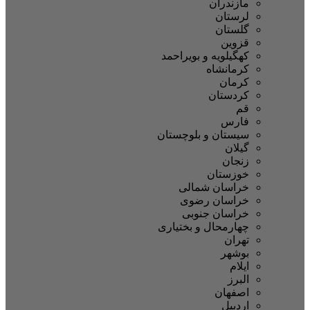
مازندران
لرستان
گلستان
قزوین
کهگیلویه و بویراحمد
کرمانشاه
کرمان
کردستان
قم
فارس
سیستان و بلوچستان
گیلان
زنجان
خوزستان
خراسان شمالی
خراسان رضوی
خراسان جنوبی
چهارمحال و بختیاری
تهران
بوشهر
ایلام
البرز
اصفهان
اردبیل