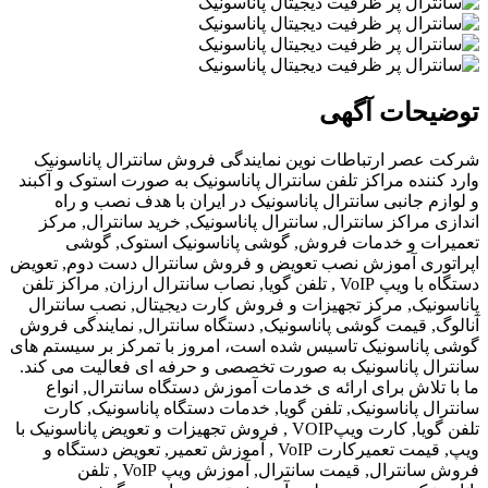
ات آگهی
ر ارتباطات نوین نمایندگی فروش سانترال پاناسونیک
ده مراکز تلفن سانترال پاناسونیک به صورت استوک و آکبند
جانبی سانترال پاناسونیک در ایران با هدف نصب و راه
راکز سانترال, سانترال پاناسونیک, خرید سانترال, مرکز
 و خدمات فروش, گوشی پاناسونیک استوک, گوشی
ی آموزش نصب تعویض و فروش سانترال دست دوم, تعویض
دستگاه با ویپ VoIP , تلفن گویا, نصاب سانترال ارزان, مراکز تلفن
ک, مرکز تجهیزات و فروش کارت دیجیتال, نصب سانترال
قیمت گوشی پاناسونیک, دستگاه سانترال, نمایندگی فروش
ناسونیک تاسیس شده است، امروز با تمرکز بر سیستم های
 پاناسونیک به صورت تخصصی و حرفه ای فعالیت می کند.
اش برای ارائه ی خدمات آموزش دستگاه سانترال, انواع
پاناسونیک, تلفن گویا, خدمات دستگاه پاناسونیک, کارت
تلفن گویا, کارت ویپVOIP , فروش تجهیزات و تعویض پاناسونیک با
ویپ, قیمت تعمیرکارت VoIP , آموزش تعمیر, تعویض دستگاه و
فروش سانترال, قیمت سانترال, آموزش ویپ VoIP , تلفن