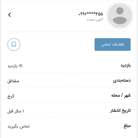
0992****455
آگهی دهنده
اطلاعات تماس
بازدید
71 بازدید
دسته‌بندی
مشاغل
شهر / محله
کرج
تاریخ انتشار
1 سال قبل
مبلغ
تماس بگیرید