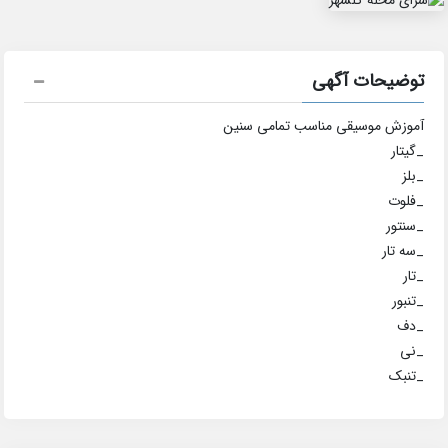
توضیحات آگهی
آموزش موسیقی مناسب تمامی سنین
_گیتار
_بلز
_فلوت
_سنتور
_سه تار
_تار
_تنبور
_دف
_نی
_تنبک