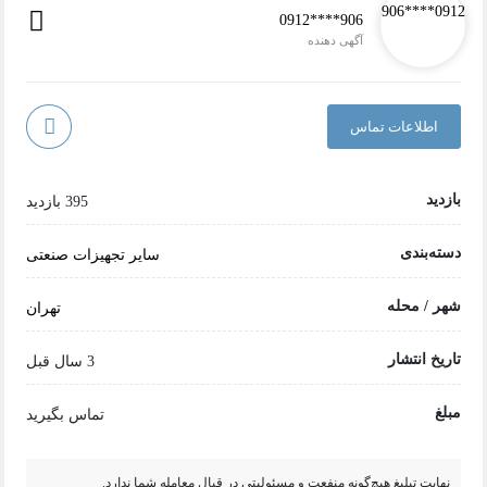
0912****906
آگهی دهنده
اطلاعات تماس
بازدید
395 بازدید
دسته‌بندی
سایر تجهیزات صنعتی
شهر / محله
تهران
تاریخ انتشار
3 سال قبل
مبلغ
تماس بگیرید
نهایت تبلیغ هیچ‌گونه منفعت و مسئولیتی در قبال معامله شما ندارد.