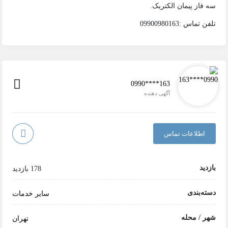
سه فاز پیمان الکتریک.
تلفن تماس :09900980163
0990****163
آگهی دهنده
اطلاعات تماس
بازدید
178 بازدید
دسته‌بندی
سایر خدمات
شهر / محله
تهران