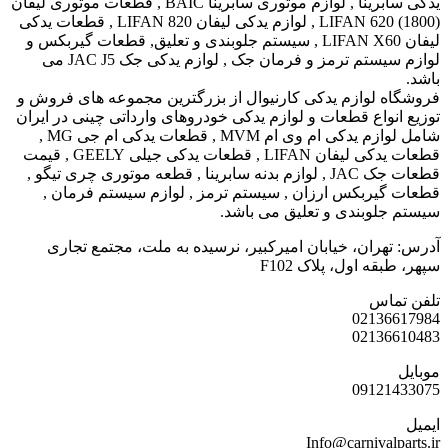
یدکی سابرینا , لوازم موتوری سابرینا BAIC , قطعات موتوری لیفان
LIFAN 620 (1800) , لوازم یدکی لیفان LIFAN 820 , قطعات یدکی
لیفان LIFAN X60 , سیستم جلوبندی و تعلیق, قطعات گیربکس و
لوازم سیستم ترمز و فرمان جک , لوازم یدکی جک JAC J5 می
باشد.
فروشگاه لوازم یدکی کارنیوال از بزرگترین مجموعه‌ های فروش و
توزیع انواع قطعات و لوازم یدکی خودروهای وارداتی چینی در ایران
شامل لوازم یدکی ام وی ام MVM , قطعات یدکی ام جی MG ,
قطعات یدکی لیفان LIFAN , قطعات یدکی جیلی GEELY , قیمت
قطعات جک JAC , لوازم بدنه سابرینا , قطعه موتوری چری تیگو ,
قطعات گیربکس ارزان , سیستم ترمز , لوازم سیستم فرمان ,
سیستم جلوبندی و تعلیق می باشد.
آدرس: تهران، خیابان امیرکبیر، نرسیده به ملت، مجتمع تجاری
سپهر، طبقه اول، پلاک F102
تلفن تماس
02136617984
02136610483
موبایل
09121433075
ایمیل
Info@carnivalparts.ir