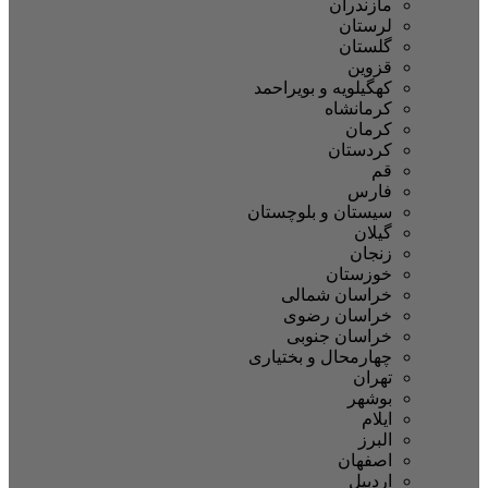
مازندران
لرستان
گلستان
قزوین
کهگیلویه و بویراحمد
کرمانشاه
کرمان
کردستان
قم
فارس
سیستان و بلوچستان
گیلان
زنجان
خوزستان
خراسان شمالی
خراسان رضوی
خراسان جنوبی
چهارمحال و بختیاری
تهران
بوشهر
ایلام
البرز
اصفهان
اردبیل