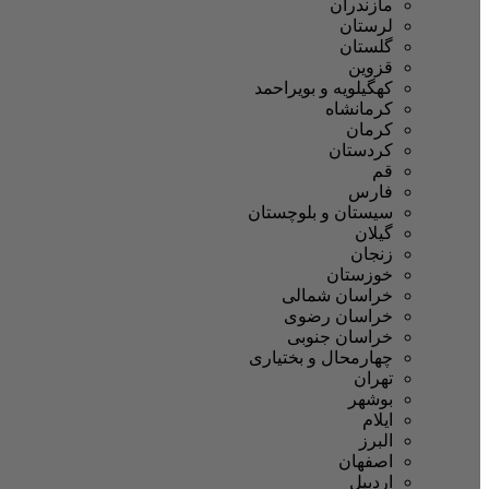
مازندران
لرستان
گلستان
قزوین
کهگیلویه و بویراحمد
کرمانشاه
کرمان
کردستان
قم
فارس
سیستان و بلوچستان
گیلان
زنجان
خوزستان
خراسان شمالی
خراسان رضوی
خراسان جنوبی
چهارمحال و بختیاری
تهران
بوشهر
ایلام
البرز
اصفهان
اردبیل