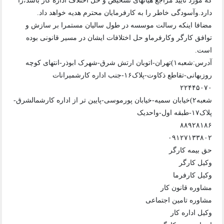
که مورد تایید مراجع هیاتهای تشخیص و حل اختلاف اداره کار باشد،را
دارد.وآسودگی خاطر را به کارفرمایان محترم هدیه خواهد داد.
مضافا اینکه رسالت موسسه در طول سالیان مستمرا بر سازش و
توافق کارگر وکارفرماو حل اختلافات ایشان در مسیر قانونی بوده
است.
آدرس:شعبه۱)تهران-اتوبان ارتش شرق-شهرک ابوذر-انتهای کوچه
روزبهانی-تقاطع ذکاوت-پلاک۱۶-جنب اداره کارشمیرانات
۲۲۴۴۵۰۷۰
شعبه۲)خیابان سمیه-خیابان پورموسی-پایین تر از اداره کارشمالشرق-
پلاک۱۷-طبقه اول-واحدیک
۸۸۹۲۸۱۸۶
۰۹۱۲۷۱۳۳۸۰۲
حق بیمه کارگر
وکیل کارگر
وکیل کارفرما
مشاوره قانون کار
مشاوره تامین اجتماعی
وکیل اداره کار