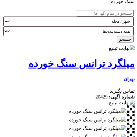
ده
رد ترانس سنگ خورده
رید
گهی:
20429