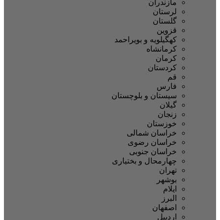
مازندران
لرستان
گلستان
قزوین
کهگیلویه و بویراحمد
کرمانشاه
کرمان
کردستان
قم
فارس
سیستان و بلوچستان
گیلان
زنجان
خوزستان
خراسان شمالی
خراسان رضوی
خراسان جنوبی
چهارمحال و بختیاری
تهران
بوشهر
ایلام
البرز
اصفهان
اردبیل