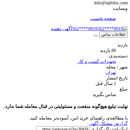
info@tajf
حه نخست
0919****562
آگهی دهنده
 تماس
ید
ی
هیزات کسب و کار
له
ران
شار
اس بگیرید
لیغ هیچ‌گونه منفعت و مسئولیتی در قبال معامله شما ندارد.
ه‌ی راهنمای خرید امن، آسوده‌تر معامله کنید.
مشکل آگهی
تراک گذاری