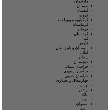
مازندران
لرستان
گلستان
قزوین
کهگیلویه و بویراحمد
کرمانشاه
کرمان
کردستان
قم
فارس
سیستان و بلوچستان
گیلان
زنجان
خوزستان
خراسان شمالی
خراسان رضوی
خراسان جنوبی
چهارمحال و بختیاری
تهران
بوشهر
ایلام
البرز
اصفهان
اردبیل