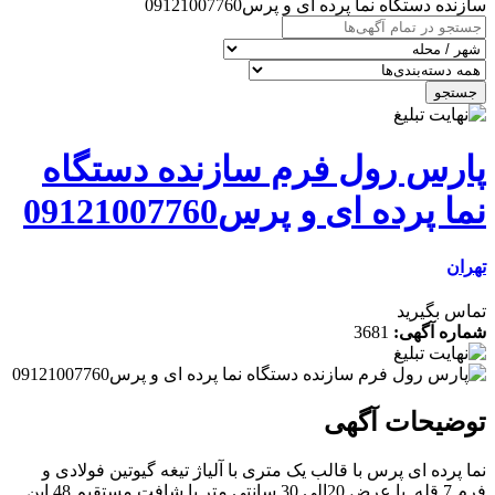
سازنده دستگاه نما پرده ای و پرس09121007760
جستجو
پارس رول فرم سازنده دستگاه
نما پرده ای و پرس09121007760
تهران
تماس بگیرید
شماره آگهی:
3681
توضیحات آگهی
نما پرده ای پرس با قالب یک متری با آلیاژ تیغه گیوتین فولادی و
فرم 7 قله, با عرض 20الی 30 سانتی متر با شافت مستقیم 48 این