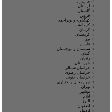
مازندران
لرستان
گلستان
قزوین
کهگیلویه و بویراحمد
کرمانشاه
کرمان
کردستان
قم
فارس
سیستان و بلوچستان
گیلان
زنجان
خوزستان
خراسان شمالی
خراسان رضوی
خراسان جنوبی
چهارمحال و بختیاری
تهران
بوشهر
ایلام
البرز
اصفهان
اردبیل