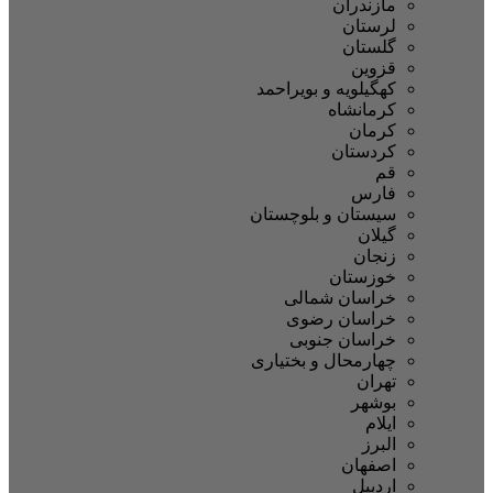
مازندران
لرستان
گلستان
قزوین
کهگیلویه و بویراحمد
کرمانشاه
کرمان
کردستان
قم
فارس
سیستان و بلوچستان
گیلان
زنجان
خوزستان
خراسان شمالی
خراسان رضوی
خراسان جنوبی
چهارمحال و بختیاری
تهران
بوشهر
ایلام
البرز
اصفهان
اردبیل