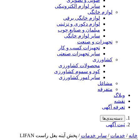
صوتی و تصویری
سایر لوازم الکترونیکی
لوازم خانگی
لوازم خانگی برقی
لوازم دکوری و تزئینی
مبلمان و صنایع چوب
سایر لوازم خانگی
تجهیزات و صنعت
تجهیزات کسب و کار
سایر تجهیزات صنعتی
کشاورزی
محصولات کشاورزی
کود و سموم کشاورزی
سایر امور کشاورزی
مشاغل
متفرقه
لاگ
شه
رفه آگهی
سته‌بندی‌ها
ت آگهی
مات
/
سایر خدمات
/ پخش آینه بغل راست LIFAN