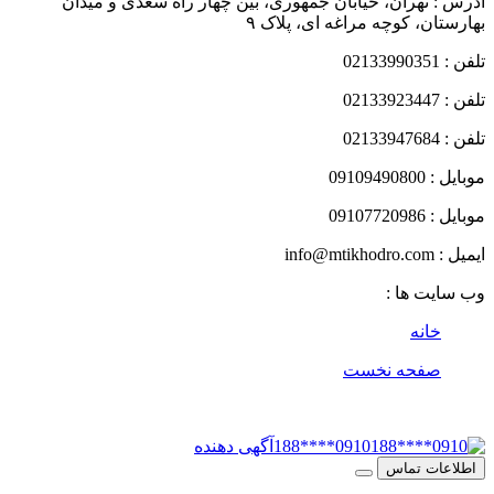
هران، خیابان جمهوری، بین چهار راه سعدی و میدان
، کوچه مراغه ای، پلاک ٩
 ها :
نه
حه نخست
0910****188
آگهی دهنده
 تماس