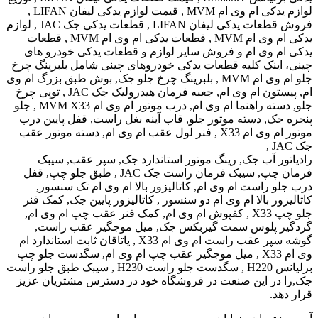
لوازم یدکی ام وی ام MVM , قیمت لوازم یدکی لیفان LIFAN ,
فروش قطعات یدکی لیفان LIFAN , قطعات یدکی جک JAC , لوازم
یدکی ام وی ام MVM , قطعات یدکی ام وی ام MVM , قطعات
 وی ام و فروش سایر لوازم و قطعات یدکی خودرو های
ینک کلیه قطعات یدکی خودروهای چینی شامل بلبرینگ چرخ
جلو ام وی ام MVM , بلبرینگ چرخ جلو جک, بوش طبق بزرگ ام وی
ام, پیستون ام وی ام, جعبه فرمان هیدرولیک جک JAC , توپی چرخ
جلو, دسته راهنما ام وی ام, درب موتور ام وی ام MVM X33 , جلو
, دسته موتور جلو, قاب آینه بغل راست, قفل پایین درب
موتور ام وی ام X33 , فنر لول عقب ام وی ام, دسته موتور عقب
 آب جک, رینگ موتور استاندارد جک, سپر عقب, سیبک
فرمان چپ, سیبک فرمان راست جک JAC , طبق جلو چپ, قفل
راست ام وی ام, کاتالیزور بالا ام وی ام تک سنسور,
ر بالا ام وی ام دو سنسور , کاتالیزور پایین جک, کمک فنر
جلو چپ X33 , کفپوش ام وی ام, کمک فنر عقب چپ ام وی ام,
پلوس سمت گیربکس جک, میل موجگیر عقب راست,
گوشه سپر عقب راست ام وی ام X33 , یاتاقان ثابت استاندارد ام
وی ام X33 , میل موجگیر عقب چپ ام وی ام, سگدست جلو چپ
برلیانس H220 , سگدست جلو راست H230 , سیبک طبق جلو راست
ر این صنعت در فروشگاه خود در دسترس مشتریان عزیز
.