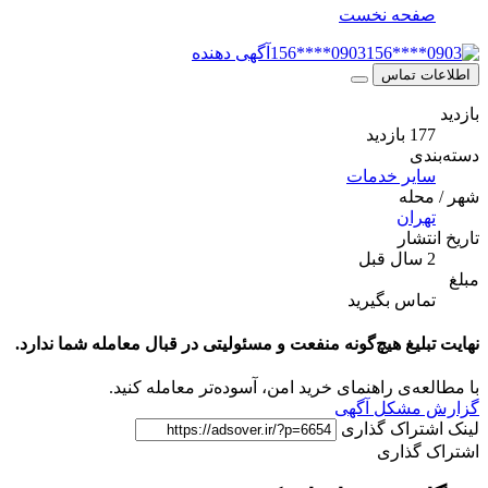
حه نخست
0903****156
آگهی دهنده
 تماس
ازدید
ی
یر خدمات
له
ران
شار
اس بگیرید
لیغ هیچ‌گونه منفعت و مسئولیتی در قبال معامله شما ندارد.
ه‌ی راهنمای خرید امن، آسوده‌تر معامله کنید.
مشکل آگهی
تراک گذاری
گذاری