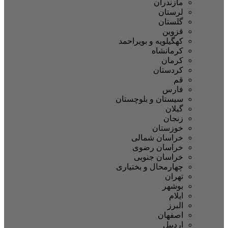
مازندران
لرستان
گلستان
قزوین
کهگیلویه و بویراحمد
کرمانشاه
کرمان
کردستان
قم
فارس
سیستان و بلوچستان
گیلان
زنجان
خوزستان
خراسان شمالی
خراسان رضوی
خراسان جنوبی
چهارمحال و بختیاری
تهران
بوشهر
ایلام
البرز
اصفهان
اردبیل