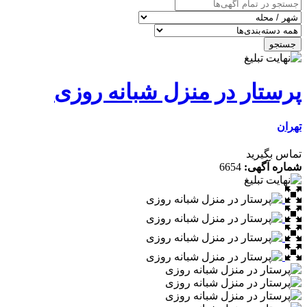
ار در منزل شبانه روزی
رید
گهی:
6654