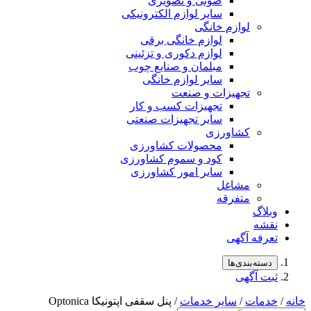
صوتی و تصویری
سایر لوازم الکترونیکی
لوازم خانگی
لوازم خانگی برقی
لوازم دکوری و تزئینی
مبلمان و صنایع چوب
سایر لوازم خانگی
تجهیزات و صنعت
تجهیزات کسب و کار
سایر تجهیزات صنعتی
کشاورزی
محصولات کشاورزی
کود و سموم کشاورزی
سایر امور کشاورزی
مشاغل
متفرقه
لاگ
شه
رفه آگهی
سته‌بندی‌ها
ت آگهی
مات
/
سایر خدمات
/ پنل سقفی اپتونیکا Optonica