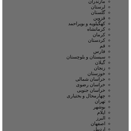
مازندران
لرستان
گلستان
قزوین
کهگیلویه و بویراحمد
کرمانشاه
کرمان
کردستان
قم
فارس
سیستان و بلوچستان
گیلان
زنجان
خوزستان
خراسان شمالی
خراسان رضوی
خراسان جنوبی
چهارمحال و بختیاری
تهران
بوشهر
ایلام
البرز
اصفهان
اردبیل