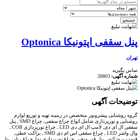
فی اپتونیکا Optonica
رید
گهی:
20803
ات آگهی
شنایی پیشرونور متخصص در زمینه تهیه و توزیع لوازم
روشنایی و نورپردازی شامل انواع چراغ سقفی, چراغ SMD , پنل
سقفی ال ای دی, لامپ ال ای دی LED , چراغ نورپردازی COB ,
وال واشر LED , چراغ سقفی اس ام دی SMD , براکت خطی,
ژکتور, پنل فنر متغیر, چراغ نورپردازی نما, چراغ ریلی, پنل