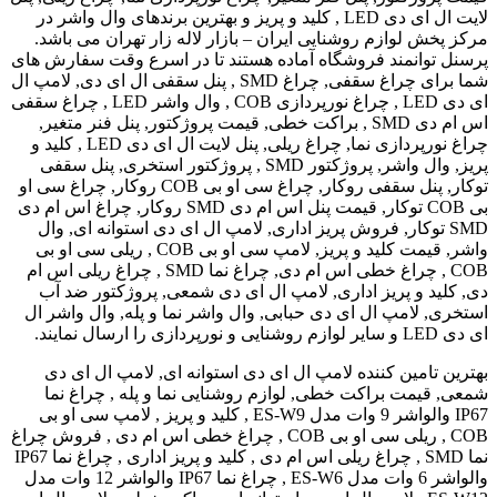
لایت ال ای دی LED , کلید و پریز و بهترین برندهای وال واشر در
 لوازم روشنایی ایران – بازار لاله زار تهران می باشد.
وانمند فروشگاه آماده هستند تا در اسرع وقت سفارش های
شما برای چراغ سقفی, چراغ SMD , پنل سقفی ال ای دی, لامپ ال
ای دی LED , چراغ نورپردازی COB , وال واشر LED , چراغ سقفی
اس ام دی SMD , براکت خطی, قیمت پروژکتور, پنل فنر متغیر,
چراغ نورپردازی نما, چراغ ریلی, پنل لایت ال ای دی LED , کلید و
پریز, وال واشر, پروژکتور SMD , پروژکتور استخری, پنل سقفی
توکار, پنل سقفی روکار, چراغ سی او بی COB روکار, چراغ سی او
بی COB توکار, قیمت پنل اس ام دی SMD روکار, چراغ اس ام دی
 توکار, فروش پریز اداری, لامپ ال ای دی استوانه ای, وال
واشر, قیمت کلید و پریز, لامپ سی او بی COB , ریلی سی او بی
COB , چراغ خطی اس ام دی, چراغ نما SMD , چراغ ریلی اس ام
 و پریز اداری, لامپ ال ای دی شمعی, پروژکتور ضد آب
لامپ ال ای دی حبابی, وال واشر نما و پله, وال واشر ال
امین کننده لامپ ال ای دی استوانه ای, لامپ ال ای دی
مت براکت خطی, لوازم روشنایی نما و پله , چراغ نما
IP67 والواشر 9 وات مدل ES-W9 , کلید و پریز , لامپ سی او بی
COB , ریلی سی او بی COB , چراغ خطی اس ام دی , فروش چراغ
نما SMD , چراغ ریلی اس ام دی , کلید و پریز اداری , چراغ نما IP67
والواشر 6 وات مدل ES-W6 , چراغ نما IP67 والواشر 12 وات مدل