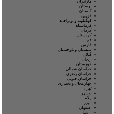
مازندران
لرستان
گلستان
قزوین
کهگیلویه و بویراحمد
کرمانشاه
کرمان
کردستان
قم
فارس
سیستان و بلوچستان
گیلان
زنجان
خوزستان
خراسان شمالی
خراسان رضوی
خراسان جنوبی
چهارمحال و بختیاری
تهران
بوشهر
ایلام
البرز
اصفهان
اردبیل