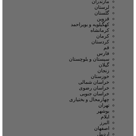
مازندران
لرستان
گلستان
قزوین
کهگیلویه و بویراحمد
کرمانشاه
کرمان
کردستان
قم
فارس
سیستان و بلوچستان
گیلان
زنجان
خوزستان
خراسان شمالی
خراسان رضوی
خراسان جنوبی
چهارمحال و بختیاری
تهران
بوشهر
ایلام
البرز
اصفهان
اردبیل