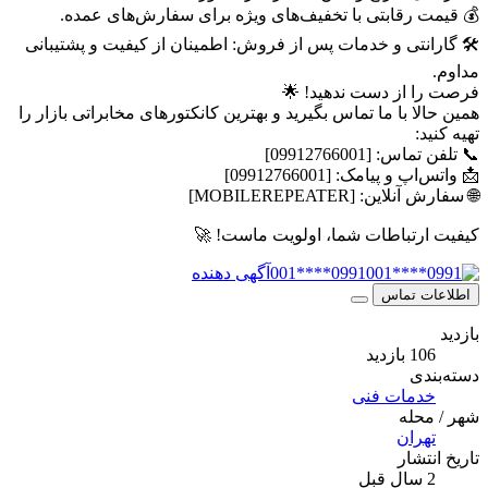
💰 قیمت رقابتی با تخفیف‌های ویژه برای سفارش‌های عمده.
🛠 گارانتی و خدمات پس از فروش: اطمینان از کیفیت و پشتیبانی
مداوم.
فرصت را از دست ندهید! 🌟
همین حالا با ما تماس بگیرید و بهترین کانکتورهای مخابراتی بازار را
تهیه کنید:
📞 تلفن تماس: [09912766001]
📩 واتس‌اپ و پیامک: [09912766001]
🌐 سفارش آنلاین: [MOBILEREPEATER]
کیفیت ارتباطات شما، اولویت ماست! 🚀
0991****001
آگهی دهنده
اطلاعات تماس
بازدید
106 بازدید
دسته‌بندی
خدمات فنی
شهر / محله
تهران
تاریخ انتشار
2 سال قبل