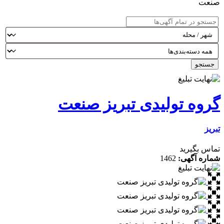
صنعت
جستجو
گروه تولیدی تبریز صنعت
تبریز
تماس بگیرید
شماره آگهی:
1462