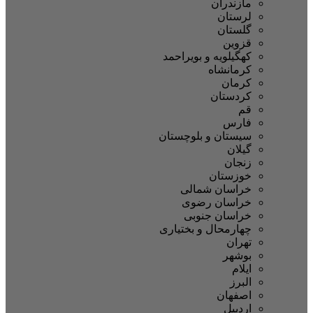
مازندران
لرستان
گلستان
قزوین
کهگیلویه و بویراحمد
کرمانشاه
کرمان
کردستان
قم
فارس
سیستان و بلوچستان
گیلان
زنجان
خوزستان
خراسان شمالی
خراسان رضوی
خراسان جنوبی
چهارمحال و بختیاری
تهران
بوشهر
ایلام
البرز
اصفهان
اردبیل