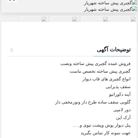
توضیحات آگهی
فروش عمده گچبری پیش ساخته ونصب
گچبری پیش ساخته تخصص ماست
انواع گچبری های قاب دیوار
سقف پذیرایی
آینه دکوراتیو
گلویی سقف ساده طرح دار ونورمخفی دار
دور لامپی
آرک اپن
پنل دیوار پوش وپشت تیوی و…..
جهت نمونه کار تماس بگیرید