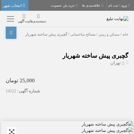
انتخاب شهر
ورود / ثبت نام
علاقه‌مندی ها
خرید پلن عضویت
دسته‌بندی‌ها
ثبت آگهی
خانه
/
مسکن و زمین
/
مصالح ساختمانی
/ گچبری پیش ساخته شهریار
گچبری پیش ساخته شهریار
تهران
25,000 تومان
شماره آگهی:
14522