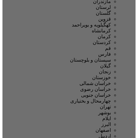
مازندران
لرستان
گلستان
قزوین
کهگیلویه و بویراحمد
کرمانشاه
کرمان
کردستان
قم
فارس
سیستان و بلوچستان
گیلان
زنجان
خوزستان
خراسان شمالی
خراسان رضوی
خراسان جنوبی
چهارمحال و بختیاری
تهران
بوشهر
ایلام
البرز
اصفهان
اردبیل