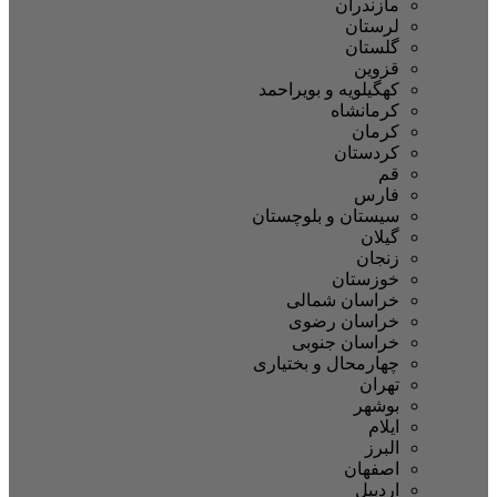
مازندران
لرستان
گلستان
قزوین
کهگیلویه و بویراحمد
کرمانشاه
کرمان
کردستان
قم
فارس
سیستان و بلوچستان
گیلان
زنجان
خوزستان
خراسان شمالی
خراسان رضوی
خراسان جنوبی
چهارمحال و بختیاری
تهران
بوشهر
ایلام
البرز
اصفهان
اردبیل